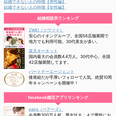
結婚できない人の特徴【男性編】
結婚できない人の特徴【女性編】
結婚相談所ランキング
ZWEI（ツヴァイ）
安心のイオングループ。全国56店舗展開で
地方でも利用可能。30代美女が多い。
楽天オーネット
国内最大の会員数4.4万人。30代中心。全国
42店舗展開してます。
パートナーエージェント
後発組だが手厚いフォローで人気。絶賛10周
年キャンペーンを開催中！
facebook婚活アプリランキング
pairs（ペアーズ）
会員数300万人超。男女比６：４で男性にお