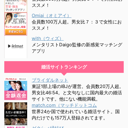
ススメ！
Omiai（オミアイ）
会員数100万人超。男女比７：３で女性にお
ススメ！
with（ウィズ）
メンタリストDaigo監修の新感覚マッチング
アプリ
婚活サイトランキング
ブライダルネット
東証1部上場のIBJが運営。会員数20万人超。
男女比46:54。と文句なしに国内最大の婚活
サイトです。他にない機能満載。
match.com（マッチドットコム
世界24か国で使われている婚活サイト。国
内だけでも157万人登録されてます。
ゼクシィ縁結び