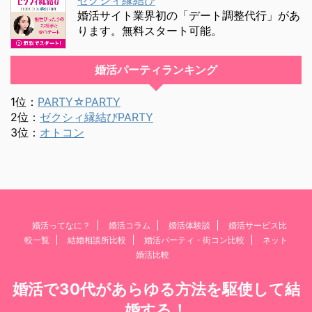
婚活サイト業界初の「デート調整代行」があ
ります。無料スタート可能。
婚活パーティランキング
1位：
PARTY☆PARTY
2位：
ゼクシィ縁結びPARTY
3位：
オトコン
婚活ってなに？
婚活コラム
婚活体験談
婚活サービス比
較一覧
結婚相談所比較
婚活パーティ・街コン比較
ネット
婚活比較
婚活で30代があらゆる方法を駆使して結
婚する！