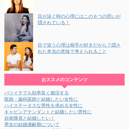
目が泳ぐ時の心理にはこの６つの思いが
隠されている！
目で追う心理は相手が好きだから？隠さ
れた本当の意味で考えられること
おススメのコンテンツ
バツイチでも効率良く婚活する
医師・歯科医師と結婚したい女性に
ハイステータスな男性を求める女性に
キャビンアテンダントと結婚したい男性に
自衛隊員と結婚したい！
男女の結婚適齢期について