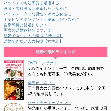
バツイチでも効率良く婚活する
医師・歯科医師と結婚したい女性に
ハイステータスな男性を求める女性に
キャビンアテンダントと結婚したい男性に
自衛隊員と結婚したい！
男女の結婚適齢期について
結婚できない人の特徴【男性編】
結婚できない人の特徴【女性編】
結婚相談所ランキング
ZWEI（ツヴァイ）
安心のイオングループ。全国56店舗展開で
地方でも利用可能。30代美女が多い。
楽天オーネット
国内最大の会員数4.4万人。30代中心。全国
42店舗展開してます。
パートナーエージェント
後発組だが手厚いフォローで人気。絶賛10周