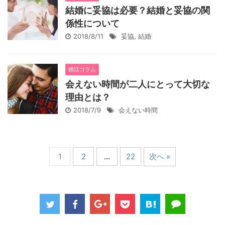
結婚に妥協は必要？結婚と妥協の関
係性について
2018/8/11
妥協
,
結婚
婚活コラム
会えない時間が二人にとって大切な
理由とは？
2018/7/9
会えない時間
1
2
…
22
次へ »