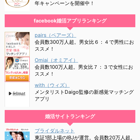
年キャンペーンを開催中！
facebook婚活アプリランキング
pairs（ペアーズ）
会員数300万人超。男女比６：４で男性にお
ススメ！
Omiai（オミアイ）
会員数100万人超。男女比７：３で女性にお
ススメ！
with（ウィズ）
メンタリストDaigo監修の新感覚マッチング
アプリ
婚活サイトランキング
ブライダルネット
東証1部上場のIBJが運営。会員数20万人超。