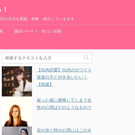
る！
婚活の方法を実践・体験・紹介していきます。
較
婚活パーティ・街コン比較
【社内恋愛】社内のカワイイ
派遣の子と付き合いたい！
【前篇】
振った後に後悔してしまう女
性の心理はどのようなもの？
目が泳ぐ時の心理にはこの６