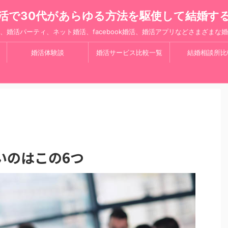
活で30代があらゆる方法を駆使して結婚す
、婚活パーティ、ネット婚活、facebook婚活、婚活アプリなどさまざまな
婚活体験談
婚活サービス比較一覧
結婚相談所比
いのはこの6つ