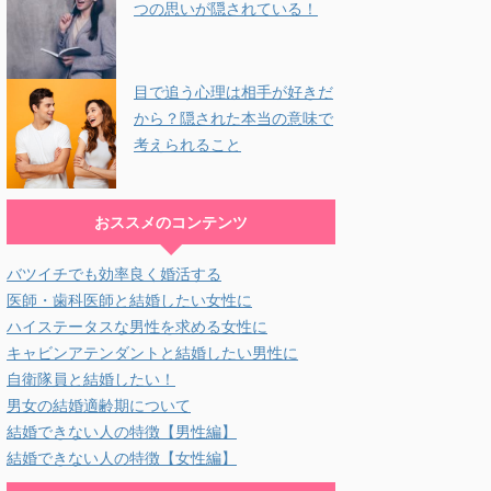
つの思いが隠されている！
目で追う心理は相手が好きだ
から？隠された本当の意味で
考えられること
おススメのコンテンツ
バツイチでも効率良く婚活する
医師・歯科医師と結婚したい女性に
ハイステータスな男性を求める女性に
キャビンアテンダントと結婚したい男性に
自衛隊員と結婚したい！
男女の結婚適齢期について
結婚できない人の特徴【男性編】
結婚できない人の特徴【女性編】