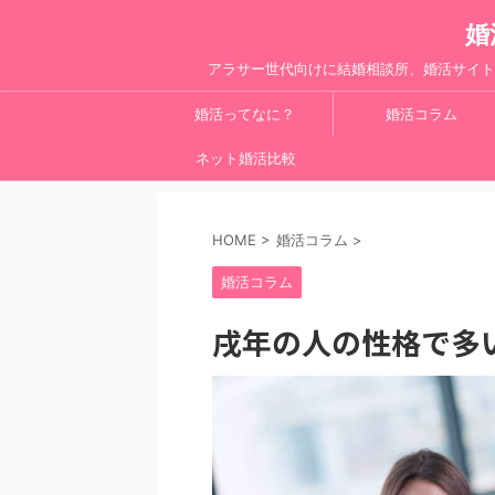
婚
アラサー世代向けに結婚相談所、婚活サイト
婚活ってなに？
婚活コラム
ネット婚活比較
HOME
>
婚活コラム
>
婚活コラム
戌年の人の性格で多