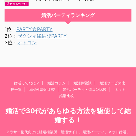
婚活パーティランキング
1位：
PARTY☆PARTY
2位：
ゼクシィ縁結びPARTY
3位：
オトコン
婚活ってなに？
婚活コラム
婚活体験談
婚活サービス比
較一覧
結婚相談所比較
婚活パーティ・街コン比較
ネット
婚活比較
婚活で30代があらゆる方法を駆使して結
婚する！
アラサー世代向けに結婚相談所、婚活サイト、婚活パーティ、ネット婚活、