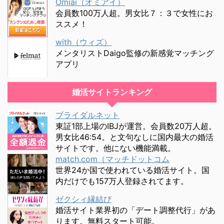
Omiai（オミアイ）
会員数100万人超。男女比７：３で女性にお
ススメ！
with（ウィズ）
メンタリストDaigo監修の新感覚マッチング
アプリ
婚活サイトランキング
ブライダルネット
東証1部上場のIBJが運営。会員数20万人超。
男女比46:54。と文句なしに国内最大の婚活
サイトです。他にない機能満載。
match.com（マッチドットコム
世界24か国で使われている婚活サイト。国
内だけでも157万人登録されてます。
ゼクシィ縁結び
婚活サイト業界初の「デート調整代行」があ
ります。無料スタート可能。