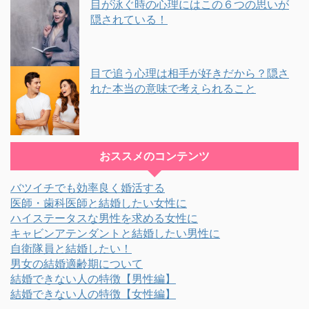
目が泳ぐ時の心理にはこの６つの思いが
隠されている！
目で追う心理は相手が好きだから？隠さ
れた本当の意味で考えられること
おススメのコンテンツ
バツイチでも効率良く婚活する
医師・歯科医師と結婚したい女性に
ハイステータスな男性を求める女性に
キャビンアテンダントと結婚したい男性に
自衛隊員と結婚したい！
男女の結婚適齢期について
結婚できない人の特徴【男性編】
結婚できない人の特徴【女性編】