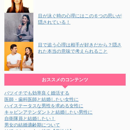
目が泳ぐ時の心理にはこの６つの思いが
隠されている！
目で追う心理は相手が好きだから？隠さ
れた本当の意味で考えられること
おススメのコンテンツ
バツイチでも効率良く婚活する
医師・歯科医師と結婚したい女性に
ハイステータスな男性を求める女性に
キャビンアテンダントと結婚したい男性に
自衛隊員と結婚したい！
男女の結婚適齢期について