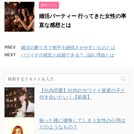
婚活コラム
婚活パーティー 行ってきた女性の率
直な感想とは
PREV
婚活の断り方で相手を納得させやすいものとは
NEXT
バツイチの彼氏と結婚できる？…悩む理由とは
【社内恋愛】社内のカワイイ派遣の子と
付き合いたい！【前篇】
振った後に後悔してしまう女性の心理は
どのようなもの？