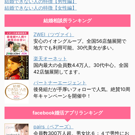
結婚できない人の特徴【男性編】
結婚できない人の特徴【女性編】
結婚相談所ランキング
ZWEI（ツヴァイ）
安心のイオングループ。全国56店舗展開で
地方でも利用可能。30代美女が多い。
楽天オーネット
国内最大の会員数4.4万人。30代中心。全国
42店舗展開してます。
パートナーエージェント
後発組だが手厚いフォローで人気。絶賛10周
年キャンペーンを開催中！
facebook婚活アプリランキング
pairs（ペアーズ）
会員数300万人超。男女比６：４で男性にお