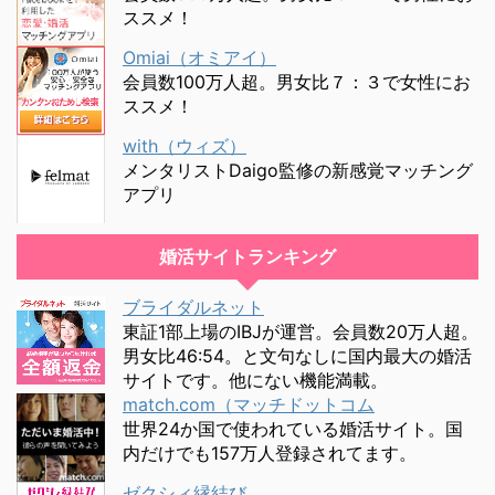
ススメ！
Omiai（オミアイ）
会員数100万人超。男女比７：３で女性にお
ススメ！
with（ウィズ）
メンタリストDaigo監修の新感覚マッチング
アプリ
婚活サイトランキング
ブライダルネット
東証1部上場のIBJが運営。会員数20万人超。
男女比46:54。と文句なしに国内最大の婚活
サイトです。他にない機能満載。
match.com（マッチドットコム
世界24か国で使われている婚活サイト。国
内だけでも157万人登録されてます。
ゼクシィ縁結び