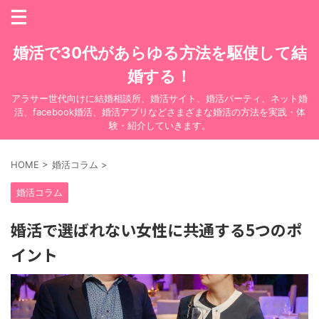
婚活で30代があらゆる方法を駆使して結
婚する！
アラサー世代向けに結婚相談所、婚活サイト、婚活パーティ、ネット婚
活、facebook婚活、婚活アプリなどさまざまな婚活の方法を実践・体
験・紹介していきます。
HOME
>
婚活コラム
>
婚活コラム
婚活で選ばれない女性に共通する5つのポ
イント