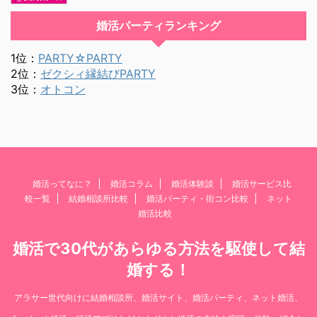
婚活パーティランキング
1位：
PARTY☆PARTY
2位：
ゼクシィ縁結びPARTY
3位：
オトコン
婚活ってなに？
婚活コラム
婚活体験談
婚活サービス比
較一覧
結婚相談所比較
婚活パーティ・街コン比較
ネット
婚活比較
婚活で30代があらゆる方法を駆使して結
婚する！
アラサー世代向けに結婚相談所、婚活サイト、婚活パーティ、ネット婚活、