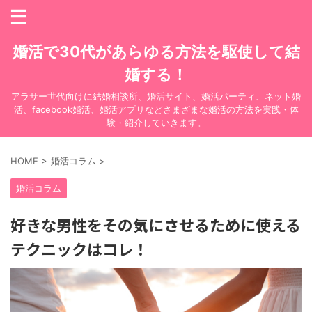
婚活で30代があらゆる方法を駆使して結
婚する！
アラサー世代向けに結婚相談所、婚活サイト、婚活パーティ、ネット婚
活、facebook婚活、婚活アプリなどさまざまな婚活の方法を実践・体
験・紹介していきます。
HOME
>
婚活コラム
>
婚活コラム
好きな男性をその気にさせるために使える
テクニックはコレ！