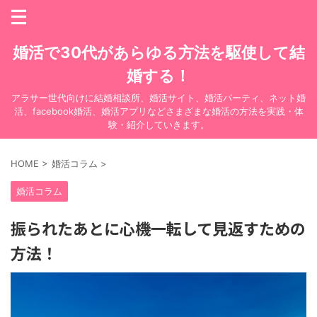
婚活で30代があらゆる方法を駆使して結
婚する！
アラサー世代向けに結婚相談所、婚活サイト、婚活パーティ、ネット婚
活、facebook婚活、婚活アプリなどさまざまな婚活の方法を実践・体
験・紹介していきます。
HOME
>
婚活コラム
>
婚活コラム
振られたあとに心機一転して見返すための
方法！