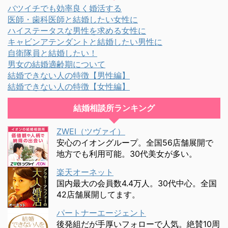
バツイチでも効率良く婚活する
医師・歯科医師と結婚したい女性に
ハイステータスな男性を求める女性に
キャビンアテンダントと結婚したい男性に
自衛隊員と結婚したい！
男女の結婚適齢期について
結婚できない人の特徴【男性編】
結婚できない人の特徴【女性編】
結婚相談所ランキング
ZWEI（ツヴァイ）
安心のイオングループ。全国56店舗展開で
地方でも利用可能。30代美女が多い。
楽天オーネット
国内最大の会員数4.4万人。30代中心。全国
42店舗展開してます。
パートナーエージェント
後発組だが手厚いフォローで人気。絶賛10周