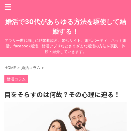
婚活で30代があらゆる方法を駆使して結
婚する！
アラサー世代向けに結婚相談所、婚活サイト、婚活パーティ、ネット婚
活、facebook婚活、婚活アプリなどさまざまな婚活の方法を実践・体
験・紹介していきます。
HOME
>
婚活コラム
>
婚活コラム
目をそらすのは何故？その心理に迫る！