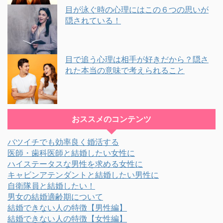
目が泳ぐ時の心理にはこの６つの思いが
隠されている！
目で追う心理は相手が好きだから？隠さ
れた本当の意味で考えられること
おススメのコンテンツ
バツイチでも効率良く婚活する
医師・歯科医師と結婚したい女性に
ハイステータスな男性を求める女性に
キャビンアテンダントと結婚したい男性に
自衛隊員と結婚したい！
男女の結婚適齢期について
結婚できない人の特徴【男性編】
結婚できない人の特徴【女性編】