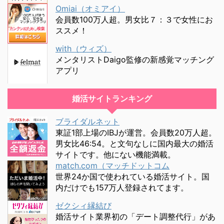
Omiai（オミアイ）
会員数100万人超。男女比７：３で女性にお
ススメ！
with（ウィズ）
メンタリストDaigo監修の新感覚マッチング
アプリ
婚活サイトランキング
ブライダルネット
東証1部上場のIBJが運営。会員数20万人超。
男女比46:54。と文句なしに国内最大の婚活
サイトです。他にない機能満載。
match.com（マッチドットコム
世界24か国で使われている婚活サイト。国
内だけでも157万人登録されてます。
ゼクシィ縁結び
婚活サイト業界初の「デート調整代行」があ