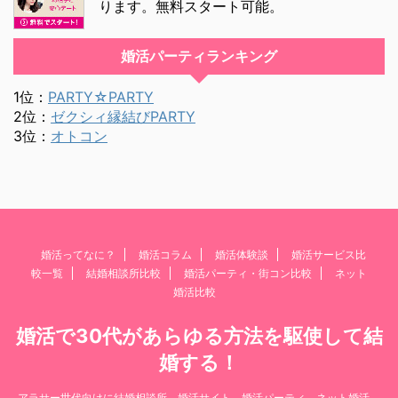
ります。無料スタート可能。
婚活パーティランキング
1位：
PARTY☆PARTY
2位：
ゼクシィ縁結びPARTY
3位：
オトコン
婚活ってなに？
婚活コラム
婚活体験談
婚活サービス比
較一覧
結婚相談所比較
婚活パーティ・街コン比較
ネット
婚活比較
婚活で30代があらゆる方法を駆使して結
婚する！
アラサー世代向けに結婚相談所、婚活サイト、婚活パーティ、ネット婚活、