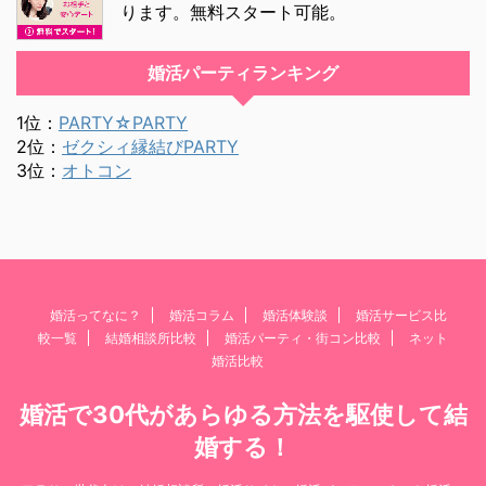
ります。無料スタート可能。
婚活パーティランキング
1位：
PARTY☆PARTY
2位：
ゼクシィ縁結びPARTY
3位：
オトコン
婚活ってなに？
婚活コラム
婚活体験談
婚活サービス比
較一覧
結婚相談所比較
婚活パーティ・街コン比較
ネット
婚活比較
婚活で30代があらゆる方法を駆使して結
婚する！