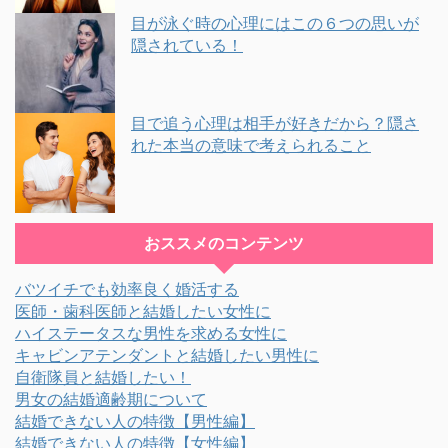
目が泳ぐ時の心理にはこの６つの思いが
隠されている！
目で追う心理は相手が好きだから？隠さ
れた本当の意味で考えられること
おススメのコンテンツ
バツイチでも効率良く婚活する
医師・歯科医師と結婚したい女性に
ハイステータスな男性を求める女性に
キャビンアテンダントと結婚したい男性に
自衛隊員と結婚したい！
男女の結婚適齢期について
結婚できない人の特徴【男性編】
結婚できない人の特徴【女性編】