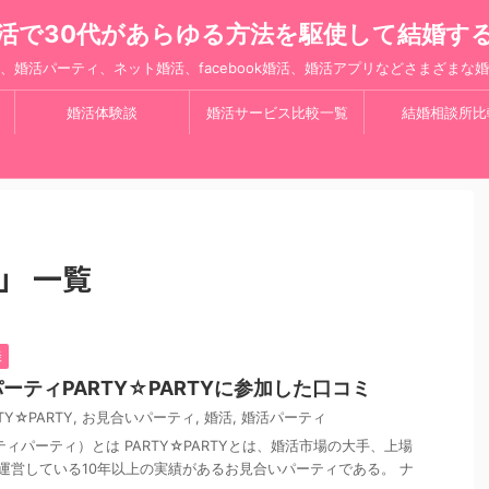
活で30代があらゆる方法を駆使して結婚す
、婚活パーティ、ネット婚活、facebook婚活、婚活アプリなどさまざまな
婚活体験談
婚活サービス比較一覧
結婚相談所比
」 一覧
談
ーティPARTY☆PARTYに参加した口コミ
TY☆PARTY
,
お見合いパーティ
,
婚活
,
婚活パーティ
ーティパーティ）とは PARTY☆PARTYとは、婚活市場の大手、上場
が運営している10年以上の実績があるお見合いパーティである。 ナ