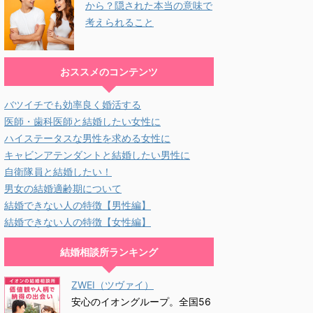
から？隠された本当の意味で
考えられること
おススメのコンテンツ
バツイチでも効率良く婚活する
医師・歯科医師と結婚したい女性に
ハイステータスな男性を求める女性に
キャビンアテンダントと結婚したい男性に
自衛隊員と結婚したい！
男女の結婚適齢期について
結婚できない人の特徴【男性編】
結婚できない人の特徴【女性編】
結婚相談所ランキング
ZWEI（ツヴァイ）
安心のイオングループ。全国56