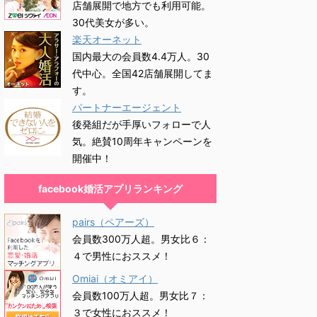
店舗展開で地方でも利用可能。
30代美女が多い。
楽天オーネット
国内最大の会員数4.4万人。30
代中心。全国42店舗展開してま
す。
パートナーエージェント
後発組だが手厚いフォローで人
気。絶賛10周年キャンペーンを
開催中！
facebook婚活アプリランキング
pairs（ペアーズ）
会員数300万人超。男女比６：
４で男性におススメ！
Omiai（オミアイ）
会員数100万人超。男女比７：
３で女性におススメ！