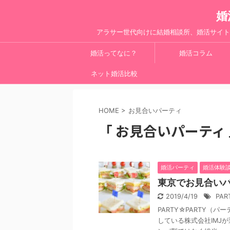
婚
アラサー世代向けに結婚相談所、婚活サイト
婚活ってなに？
婚活コラム
ネット婚活比較
HOME
>
お見合いパーティ
「 お見合いパーティ 
婚活パーティ
婚活体験
東京でお見合いパ
2019/4/19
PAR
PARTY☆PARTY（パ
している株式会社IMJ