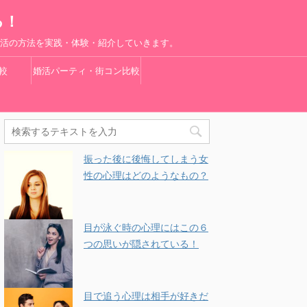
る！
婚活の方法を実践・体験・紹介していきます。
較
婚活パーティ・街コン比較
振った後に後悔してしまう女
性の心理はどのようなもの？
目が泳ぐ時の心理にはこの６
つの思いが隠されている！
目で追う心理は相手が好きだ