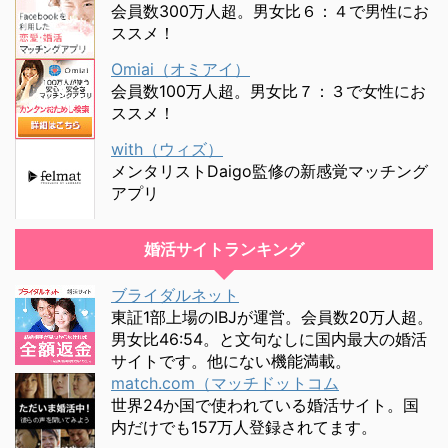
会員数300万人超。男女比６：４で男性にお
ススメ！
Omiai（オミアイ）
会員数100万人超。男女比７：３で女性にお
ススメ！
with（ウィズ）
メンタリストDaigo監修の新感覚マッチング
アプリ
婚活サイトランキング
ブライダルネット
東証1部上場のIBJが運営。会員数20万人超。
男女比46:54。と文句なしに国内最大の婚活
サイトです。他にない機能満載。
match.com（マッチドットコム
世界24か国で使われている婚活サイト。国
内だけでも157万人登録されてます。