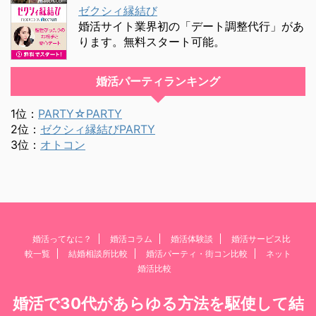
ゼクシィ縁結び
婚活サイト業界初の「デート調整代行」があ
ります。無料スタート可能。
婚活パーティランキング
1位：
PARTY☆PARTY
2位：
ゼクシィ縁結びPARTY
3位：
オトコン
婚活ってなに？
婚活コラム
婚活体験談
婚活サービス比
較一覧
結婚相談所比較
婚活パーティ・街コン比較
ネット
婚活比較
婚活で30代があらゆる方法を駆使して結