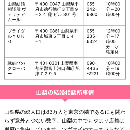
山梨結婚
〒400-0047 山梨県甲
055-
10時00
相談所 ヴ
府市徳行徳行３丁目９
242-
分～20
ェリテア
−３４ 藤 ビル 301 号
6860
時00分
ムール
ブライダ
〒400-0861 山梨県甲
055-
12時00
ルＹＵＫ
府市城東５丁目１４
235-
分～17
Ｏ
−１
6324
時00
分 水
曜定休
縁結びの
〒401-0301 山梨県南
090-
10時00
クローバ
都留郡富士河口湖町 船
4435
分～19
ー
津７２９５
-2221
時00分
山梨の結婚相談所事情
山梨県の総人口は83万人と東京の隣であるにも関わ
らず意外と少ない数字。山梨の中でもやはり店舗は
甲府に集中しています。ツヴァイやオーネットなど