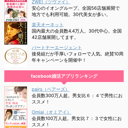
ZWEI（ツヴァイ）
安心のイオングループ。全国56店舗展開で
地方でも利用可能。30代美女が多い。
楽天オーネット
国内最大の会員数4.4万人。30代中心。全国
42店舗展開してます。
パートナーエージェント
後発組だが手厚いフォローで人気。絶賛10周
年キャンペーンを開催中！
facebook婚活アプリランキング
pairs（ペアーズ）
会員数300万人超。男女比６：４で男性にお
ススメ！
Omiai（オミアイ）
会員数100万人超。男女比７：３で女性にお
ススメ！