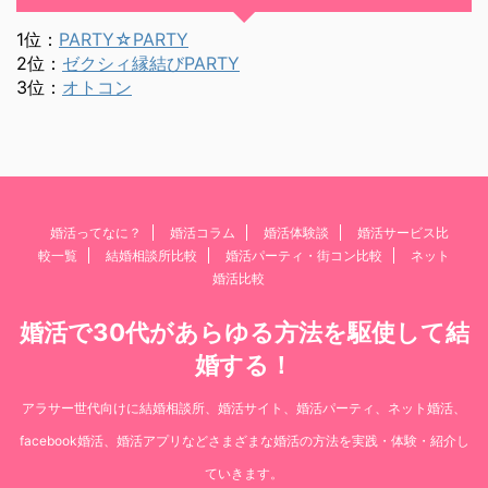
1位：
PARTY☆PARTY
2位：
ゼクシィ縁結びPARTY
3位：
オトコン
婚活ってなに？
婚活コラム
婚活体験談
婚活サービス比
較一覧
結婚相談所比較
婚活パーティ・街コン比較
ネット
婚活比較
婚活で30代があらゆる方法を駆使して結
婚する！
アラサー世代向けに結婚相談所、婚活サイト、婚活パーティ、ネット婚活、
facebook婚活、婚活アプリなどさまざまな婚活の方法を実践・体験・紹介し
ていきます。