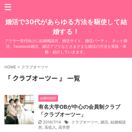
婚活で30代があらゆる方法を駆使して結
婚する！
アラサー世代向けに結婚相談所、婚活サイト、婚活パーティ、ネット婚
活、facebook婚活、婚活アプリなどさまざまな婚活の方法を実践・体
験・紹介していきます。
HOME
>
クラブオーツー
「 クラブオーツー 」 一覧
結婚相談所
有名大学OBが中心の会員制クラブ
「クラブオーツー」
2016/7/14
クラブオーツー
,
婚活
,
結婚相談
所
,
高収入
,
高学歴