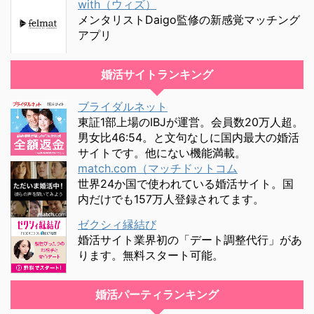
with（ウィズ）
メンタリストDaigo監修の新感覚マッチング
アプリ
婚活サイトランキング
ブライダルネット
東証1部上場のIBJが運営。会員数20万人超。
男女比46:54。と文句なしに国内最大の婚活
サイトです。他にない機能満載。
match.com（マッチドットコム
世界24か国で使われている婚活サイト。国
内だけでも157万人登録されてます。
ゼクシィ縁結び
婚活サイト業界初の「デート調整代行」があ
ります。無料スタート可能。
婚活パーティランキング