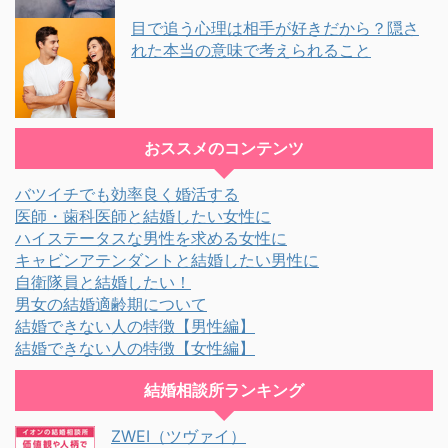
目で追う心理は相手が好きだから？隠さ
れた本当の意味で考えられること
おススメのコンテンツ
バツイチでも効率良く婚活する
医師・歯科医師と結婚したい女性に
ハイステータスな男性を求める女性に
キャビンアテンダントと結婚したい男性に
自衛隊員と結婚したい！
男女の結婚適齢期について
結婚できない人の特徴【男性編】
結婚できない人の特徴【女性編】
結婚相談所ランキング
ZWEI（ツヴァイ）