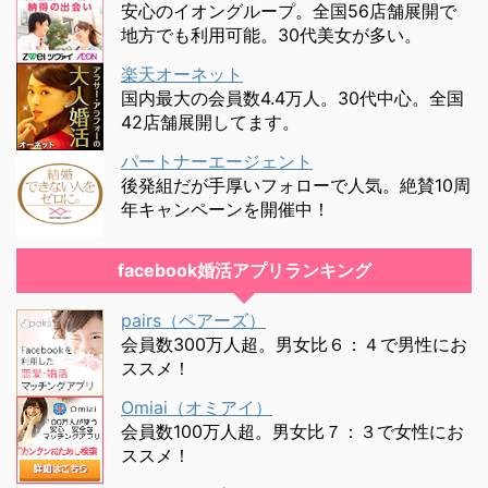
安心のイオングループ。全国56店舗展開で
地方でも利用可能。30代美女が多い。
楽天オーネット
国内最大の会員数4.4万人。30代中心。全国
42店舗展開してます。
パートナーエージェント
後発組だが手厚いフォローで人気。絶賛10周
年キャンペーンを開催中！
facebook婚活アプリランキング
pairs（ペアーズ）
会員数300万人超。男女比６：４で男性にお
ススメ！
Omiai（オミアイ）
会員数100万人超。男女比７：３で女性にお
ススメ！