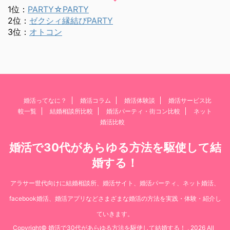
1位：
PARTY☆PARTY
2位：
ゼクシィ縁結びPARTY
3位：
オトコン
婚活ってなに？
婚活コラム
婚活体験談
婚活サービス比
較一覧
結婚相談所比較
婚活パーティ・街コン比較
ネット
婚活比較
婚活で30代があらゆる方法を駆使して結
婚する！
アラサー世代向けに結婚相談所、婚活サイト、婚活パーティ、ネット婚活、
facebook婚活、婚活アプリなどさまざまな婚活の方法を実践・体験・紹介し
ていきます。
Copyright© 婚活で30代があらゆる方法を駆使して結婚する！ , 2026 All