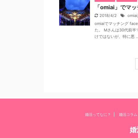
「omiai」で
2018/4/2
omiai
omiaiでマッチング f
た。 Mさんは30代前
けではないが、特に悪 ..
婚活ってなに？
婚活コラム
婚