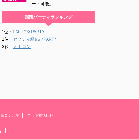
ート可能。
婚活パーティランキング
1位：
PARTY☆PARTY
2位：
ゼクシィ縁結びPARTY
3位：
オトコン
・街コン比較
ネット婚活比較
る！