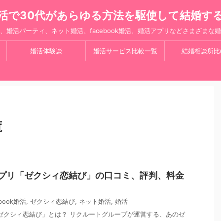
活で30代があらゆる方法を駆使して結婚す
、婚活パーティ、ネット婚活、facebook婚活、婚活アプリなどさまざまな
婚活体験談
婚活サービス比較一覧
結婚相談所比
覧
恋活アプリ「ゼクシィ恋結び」の口コミ、評判、料金
ebook婚活
,
ゼクシィ恋結び
,
ネット婚活
,
婚活
リ「ゼクシィ恋結び」とは？ リクルートグループが運営する、あのゼ