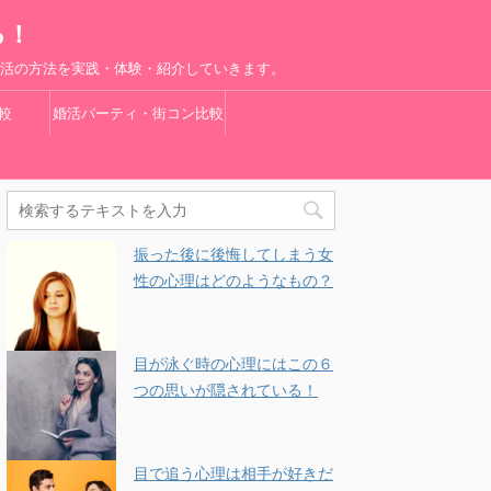
る！
婚活の方法を実践・体験・紹介していきます。
較
婚活パーティ・街コン比較
振った後に後悔してしまう女
性の心理はどのようなもの？
目が泳ぐ時の心理にはこの６
つの思いが隠されている！
目で追う心理は相手が好きだ