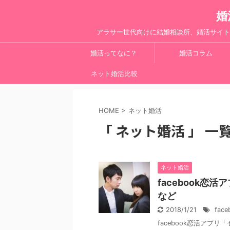
婚
アラサー世代向けに結婚相談所、婚活サイト
婚活ってなに？
婚活コラム
ネット婚活比較
HOME
>
ネット婚活
「 ネット婚活 」 一
ネット婚活
facebook
など
2018/1/21
fac
facebook恋活アプ