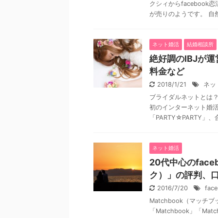
クシィからfaceboo
が売りのようです。 自然 
ネット婚活
結婚相談所
絶好調のIBJが
料金など
2018/1/21
ネッ
ブライダルネットとは？
初のインターネット婚活
「PARTY☆PARTY」、
ネット婚活
20代中心のface
ク）」の評判、
2016/7/20
fac
Matchbook（マッ
「Matchbook」「