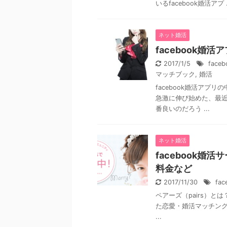
いるfacebook婚活アプ .
ネット婚活
facebook婚
2017/1/5
face
マッチブック
,
婚活
facebook婚活アプリ
急激に伸び始めた、最近
番良いのだろう ...
ネット婚活
facebook婚
料金など
2017/11/30
fa
ペアーズ（pairs）とは？ 
た恋愛・婚活マッチング
...