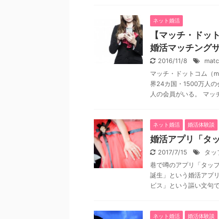
ネット婚活
【マッチ・ドット
婚活マッチング
2016/11/8
mat
マッチ・ドットコム（ma
界24カ国・1500万
人の会員がいる。 マッチ 
ネット婚活
婚活体験談
婚活アプリ「タ
2017/7/15
タッ
巷で噂のアプリ「タップ
誕生」という婚活アプリ
ビス」という謳い文句で、
ネット婚活
婚活体験談