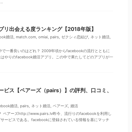
..
活アプリ出会える度ランキング【2018年版】
book婚活
,
match.com
,
omiai
,
pairs
,
ゼクシィ恋結び
,
ネット婚活
,
の中で一番良いのはどれ？ 2009年頃からfacebookの流行とともに
はやりのfacebook婚活アプリ。この中で果たしてどのアプリが一
活サービス【ペアーズ（pairs）】の評判、口コミ、
cebook婚活
,
pairs
,
ネット婚活
,
ペアーズ
,
婚活
ペアーズhttp://www.pairs.lv昨今、流行りのfacebookを利用し
サービスである。facebookに登録されている情報を基にマッチ