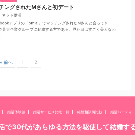
マッチングされたMさんと初デート
,
ネット婚活
acebookアプリの「omiai」でマッチングされたMさんと会ってき
半で某大企業グループに勤務する方である。見た目はすごく美人なわ
.
« 前へ
1
2
婚活体験談
婚活サービス比較一覧
結婚相談所比較
婚活パーティ
活で30代があらゆる方法を駆使して結婚す