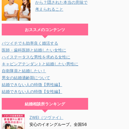
から？隠された本当の意味で
考えられること
おススメのコンテンツ
バツイチでも効率良く婚活する
医師・歯科医師と結婚したい女性に
ハイステータスな男性を求める女性に
キャビンアテンダントと結婚したい男性に
自衛隊員と結婚したい！
男女の結婚適齢期について
結婚できない人の特徴【男性編】
結婚できない人の特徴【女性編】
結婚相談所ランキング
ZWEI（ツヴァイ）
安心のイオングループ。全国56