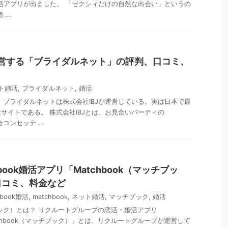
k恋活アプリが出ました。 「ゼクシィだけの自然な出会い」というの
...
運営する「ブライダルネット」の評判、口コミ、
ト婚活
,
ブライダルネット
,
婚活
 ブライダルネットは株式会社IBJが運営している。実は日本で最
サイトである。 株式会社IBJとは、お見合いパーティの
合コンセッテ ...
book婚活アプリ「Matchbook（マッチブッ
口コミ、料金など
ebook婚活
,
matchbook
,
ネット婚活
,
マッチブック
,
婚活
チブック）とは？ リクルートグループの恋活・婚活アプリ
Matchbook（マッチブック）」とは、リクルートグループが運営して