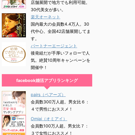
店舗展開で地方でも利用可能。
30代美女が多い。
楽天オーネット
国内最大の会員数4.4万人。30
代中心。全国42店舗展開してま
す。
パートナーエージェント
後発組だが手厚いフォローで人
気。絶賛10周年キャンペーンを
開催中！
facebook婚活アプリランキング
pairs（ペアーズ）
会員数300万人超。男女比６：
４で男性におススメ！
Omiai（オミアイ）
会員数100万人超。男女比７：
３で女性におススメ！