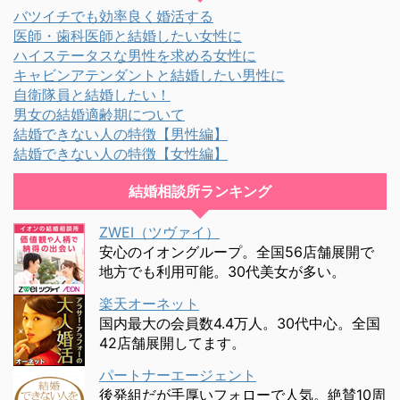
バツイチでも効率良く婚活する
医師・歯科医師と結婚したい女性に
ハイステータスな男性を求める女性に
キャビンアテンダントと結婚したい男性に
自衛隊員と結婚したい！
男女の結婚適齢期について
結婚できない人の特徴【男性編】
結婚できない人の特徴【女性編】
結婚相談所ランキング
ZWEI（ツヴァイ）
安心のイオングループ。全国56店舗展開で
地方でも利用可能。30代美女が多い。
楽天オーネット
国内最大の会員数4.4万人。30代中心。全国
42店舗展開してます。
パートナーエージェント
後発組だが手厚いフォローで人気。絶賛10周