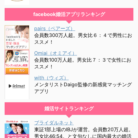
facebook婚活アプリランキング
pairs（ペアーズ）
会員数300万人超。男女比６：４で男性にお
ススメ！
Omiai（オミアイ）
会員数100万人超。男女比７：３で女性にお
ススメ！
with（ウィズ）
メンタリストDaigo監修の新感覚マッチング
アプリ
婚活サイトランキング
ブライダルネット
東証1部上場のIBJが運営。会員数20万人超。
男女比46:54。と文句なしに国内最大の婚活