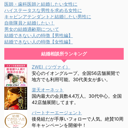
医師・歯科医師と結婚したい女性に
ハイステータスな男性を求める女性に
キャビンアテンダントと結婚したい男性に
自衛隊員と結婚したい！
男女の結婚適齢期について
結婚できない人の特徴【男性編】
結婚できない人の特徴【女性編】
結婚相談所ランキング
ZWEI（ツヴァイ）
安心のイオングループ。全国56店舗展開で
地方でも利用可能。30代美女が多い。
楽天オーネット
国内最大の会員数4.4万人。30代中心。全国
42店舗展開してます。
パートナーエージェント
後発組だが手厚いフォローで人気。絶賛10周
年キャンペーンを開催中！