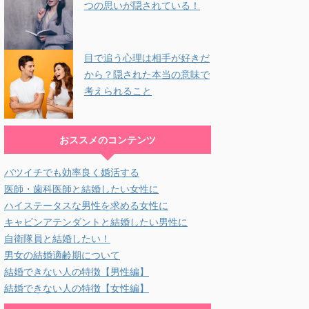
つの思いが隠されている！
目で追う心理は相手が好きだ
から？隠された本当の意味で
考えられること
おススメのコンテンツ
バツイチでも効率良く婚活する
医師・歯科医師と結婚したい女性に
ハイステータスな男性を求める女性に
キャビンアテンダントと結婚したい男性に
自衛隊員と結婚したい！
男女の結婚適齢期について
結婚できない人の特徴【男性編】
結婚できない人の特徴【女性編】