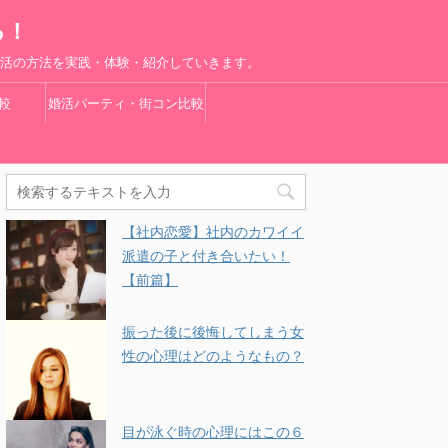
る！
婚活の方法を実践・体験・紹介していきます。
較
婚活パーティ・街コン比較
【社内恋愛】社内のカワイイ
派遣の子と付き合いたい！
【前篇】
振った後に後悔してしまう女
性の心理はどのようなもの？
目が泳ぐ時の心理にはこの６