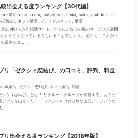
較出会える度ランキング【30代編】
ebook婚活
,
match.com
,
matchbook
,
omiai
,
pairs
,
youbride
,
エキ
ィ恋結び
,
ネット婚活
,
ブライダルネット
,
婚活
ら一気に伸びてきた婚活サイト。すでにかなりの数のサービスが展開
わからなくなっている人もいることでしょう。 恐らく、これから
皆さんはこ ...
恋活アプリ「ゼクシィ恋結び」の口コミ、評判、料金
ebook婚活
,
ゼクシィ恋結び
,
ネット婚活
,
婚活
リ「ゼクシィ恋結び」とは？ リクルートグループが運営する、あのゼ
k恋活アプリが出ました。 「ゼクシィだけの自然な出会い」というの
...
活アプリ出会える度ランキング【2018年版】