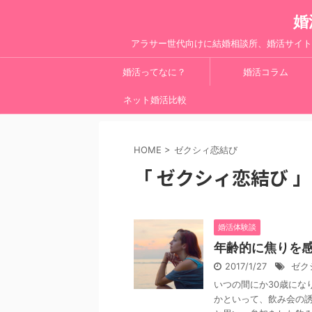
婚
アラサー世代向けに結婚相談所、婚活サイト
婚活ってなに？
婚活コラム
ネット婚活比較
HOME
>
ゼクシィ恋結び
「 ゼクシィ恋結び 」
婚活体験談
年齢的に焦りを
2017/1/27
ゼク
いつの間にか30歳にな
かといって、飲み会の誘