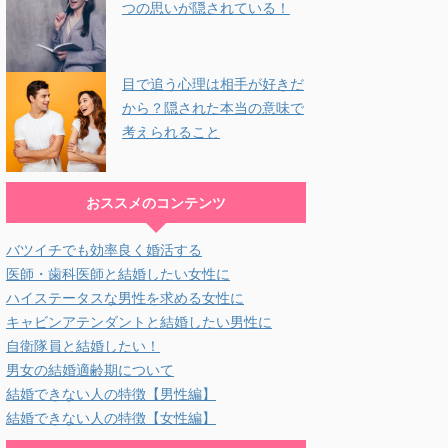
つの思いが隠されている！
目で追う心理は相手が好きだ
から？隠された本当の意味で
考えられること
おススメのコンテンツ
バツイチでも効率良く婚活する
医師・歯科医師と結婚したい女性に
ハイステータスな男性を求める女性に
キャビンアテンダントと結婚したい男性に
自衛隊員と結婚したい！
男女の結婚適齢期について
結婚できない人の特徴【男性編】
結婚できない人の特徴【女性編】