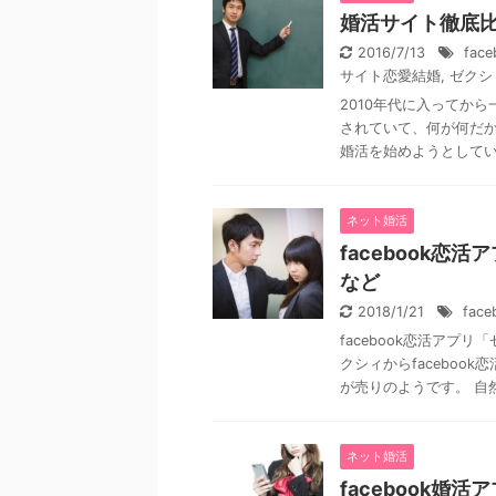
婚活サイト徹底比
2016/7/13
fac
サイト恋愛結婚
,
ゼクシ
2010年代に入ってか
されていて、何が何だか
婚活を始めようとしている
ネット婚活
facebook
など
2018/1/21
fac
facebook恋活アプ
クシィからfaceboo
が売りのようです。 自然 
ネット婚活
facebook婚