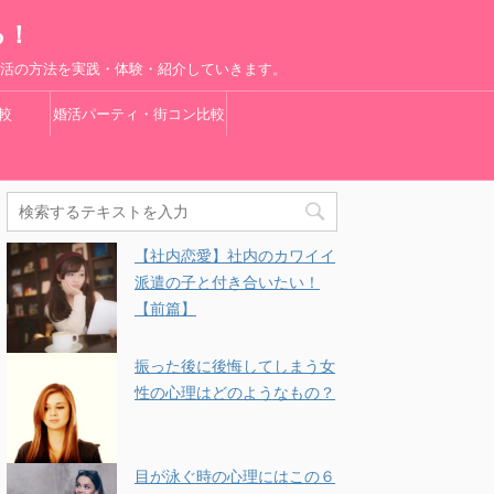
る！
婚活の方法を実践・体験・紹介していきます。
較
婚活パーティ・街コン比較
【社内恋愛】社内のカワイイ
派遣の子と付き合いたい！
【前篇】
振った後に後悔してしまう女
性の心理はどのようなもの？
目が泳ぐ時の心理にはこの６