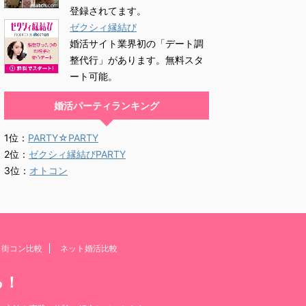
登録されてます。
ゼクシィ縁結び
婚活サイト業界初の「デート調
整代行」があります。無料スタ
ート可能。
婚活パーティランキング
1位：
PARTY☆PARTY
2位：
ゼクシィ縁結びPARTY
3位：
オトコン
・街コン比較
ネット婚活比較
る！