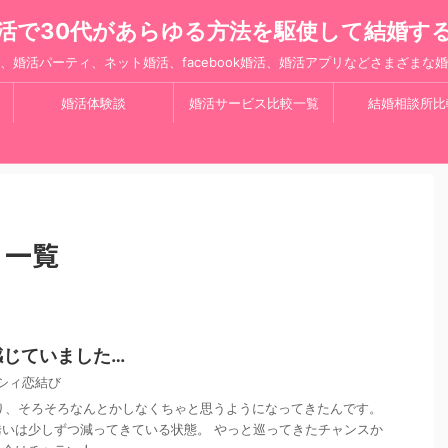
活で30代があらゆる方法を駆使して結婚す
、婚活パーティ、ネット婚活、facebook婚活、婚活アプリなどさまざまな
婚活体験談
婚活サービス比較一覧
結婚相談所比
 一覧
感じていました…
シィ恋結び
り、そろそろなんとかしなくちゃと思うようになってきたんです。
いは少しずつ減ってきている状態。 やっと巡ってきたチャンスか