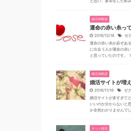
と思い、参加をした飲み会
婚活体験談
運命の赤い糸っ
2016/12/16
ゼ
運命の赤い糸が必ずあ
に出会う人が運命の赤
と思っていたのです。 で
婚活体験談
婚活サイトが増
2016/11/16
ゼ
婚活サイトが多すぎてど
いいのか分からないと思
か全然わかりませんでした
ネット婚活