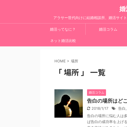
婚
アラサー世代向けに結婚相談所、婚活サイト
婚活ってなに？
婚活コラム
ネット婚活比較
HOME
>
場所
「 場所 」 一覧
婚活コラム
告白の場所はど
2018/1/17
告白
告白の場所に悩む人は
ば告白の成功率を上げ