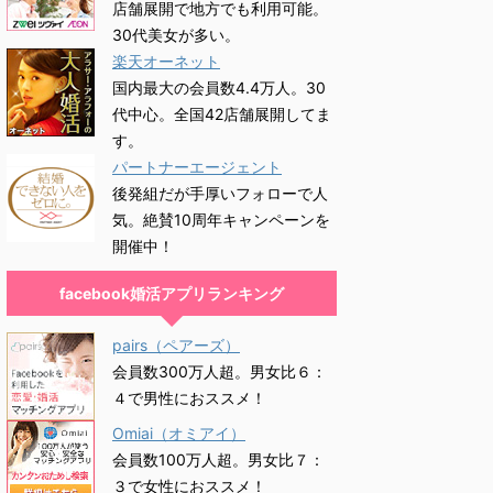
店舗展開で地方でも利用可能。
30代美女が多い。
楽天オーネット
国内最大の会員数4.4万人。30
代中心。全国42店舗展開してま
す。
パートナーエージェント
後発組だが手厚いフォローで人
気。絶賛10周年キャンペーンを
開催中！
facebook婚活アプリランキング
pairs（ペアーズ）
会員数300万人超。男女比６：
４で男性におススメ！
Omiai（オミアイ）
会員数100万人超。男女比７：
３で女性におススメ！