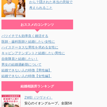
から？隠された本当の意味で
考えられること
おススメのコンテンツ
バツイチでも効率良く婚活する
医師・歯科医師と結婚したい女性に
ハイステータスな男性を求める女性に
キャビンアテンダントと結婚したい男性に
自衛隊員と結婚したい！
男女の結婚適齢期について
結婚できない人の特徴【男性編】
結婚できない人の特徴【女性編】
結婚相談所ランキング
ZWEI（ツヴァイ）
安心のイオングループ。全国56