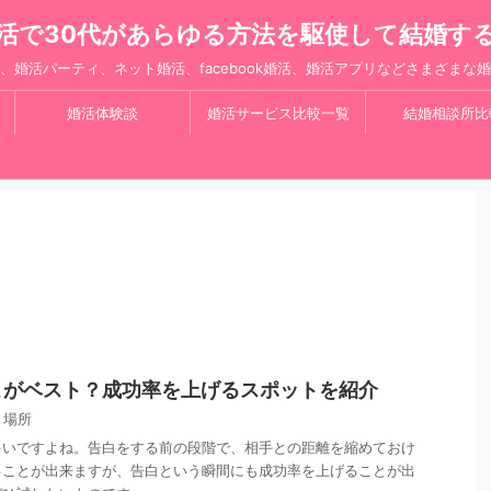
活で30代があらゆる方法を駆使して結婚す
、婚活パーティ、ネット婚活、facebook婚活、婚活アプリなどさまざまな
婚活体験談
婚活サービス比較一覧
結婚相談所比
こがベスト？成功率を上げるスポットを紹介
,
場所
多いですよね。告白をする前の段階で、相手との距離を縮めておけ
ることが出来ますが、告白という瞬間にも成功率を上げることが出