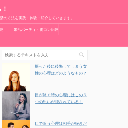
る！
婚活の方法を実践・体験・紹介していきます。
較
婚活パーティ・街コン比較
振った後に後悔してしまう女
性の心理はどのようなもの？
目が泳ぐ時の心理にはこの６
つの思いが隠されている！
目で追う心理は相手が好きだ