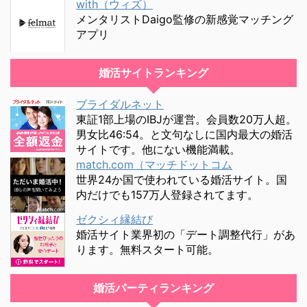
with（ウィズ）
メンタリストDaigo監修の新感覚マッチング
アプリ
婚活サイトランキング
ブライダルネット
東証1部上場のIBJが運営。会員数20万人超。
男女比46:54。と文句なしに国内最大の婚活
サイトです。他にない機能満載。
match.com（マッチドットコム
世界24か国で使われている婚活サイト。国
内だけでも157万人登録されてます。
ゼクシィ縁結び
婚活サイト業界初の「デート調整代行」があ
ります。無料スタート可能。
婚活パーティランキング