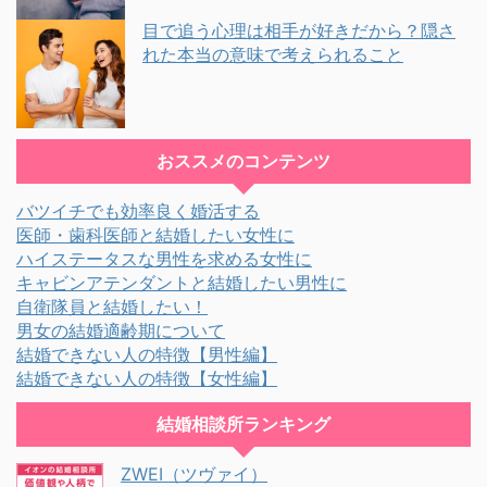
目で追う心理は相手が好きだから？隠さ
れた本当の意味で考えられること
おススメのコンテンツ
バツイチでも効率良く婚活する
医師・歯科医師と結婚したい女性に
ハイステータスな男性を求める女性に
キャビンアテンダントと結婚したい男性に
自衛隊員と結婚したい！
男女の結婚適齢期について
結婚できない人の特徴【男性編】
結婚できない人の特徴【女性編】
結婚相談所ランキング
ZWEI（ツヴァイ）