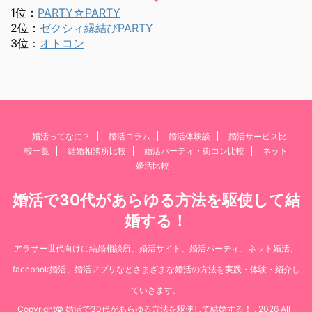
1位：
PARTY☆PARTY
2位：
ゼクシィ縁結びPARTY
3位：
オトコン
婚活ってなに？
婚活コラム
婚活体験談
婚活サービス比
較一覧
結婚相談所比較
婚活パーティ・街コン比較
ネット
婚活比較
婚活で30代があらゆる方法を駆使して結
婚する！
アラサー世代向けに結婚相談所、婚活サイト、婚活パーティ、ネット婚活、
facebook婚活、婚活アプリなどさまざまな婚活の方法を実践・体験・紹介し
ていきます。
Copyright© 婚活で30代があらゆる方法を駆使して結婚する！ , 2026 All