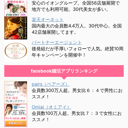
安心のイオングループ。全国56店舗展開で
地方でも利用可能。30代美女が多い。
楽天オーネット
国内最大の会員数4.4万人。30代中心。全国
42店舗展開してます。
パートナーエージェント
後発組だが手厚いフォローで人気。絶賛10周
年キャンペーンを開催中！
facebook婚活アプリランキング
pairs（ペアーズ）
会員数300万人超。男女比６：４で男性にお
ススメ！
Omiai（オミアイ）
会員数100万人超。男女比７：３で女性にお
ススメ！