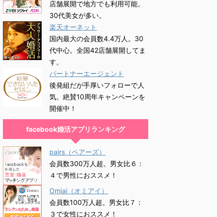
店舗展開で地方でも利用可能。
30代美女が多い。
楽天オーネット
国内最大の会員数4.4万人。30
代中心。全国42店舗展開してま
す。
パートナーエージェント
後発組だが手厚いフォローで人
気。絶賛10周年キャンペーンを
開催中！
facebook婚活アプリランキング
pairs（ペアーズ）
会員数300万人超。男女比６：
４で男性におススメ！
Omiai（オミアイ）
会員数100万人超。男女比７：
３で女性におススメ！