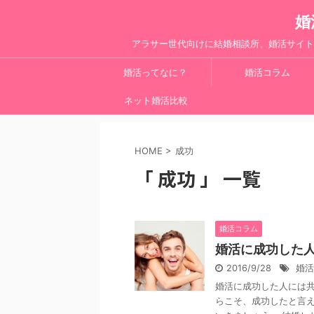
婚
アラサー世代向けに結婚相談所、婚活サイト
婚活ってなに？
婚活コラム
ネット婚活比較
HOME
>
成功
「 成功 」 一覧
婚活コラム
婚活に成功した
2016/9/28
婚活
婚活に成功した人には
らこそ、成功したと言