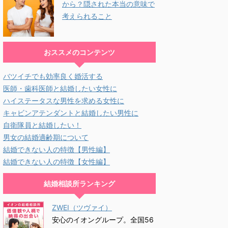
から？隠された本当の意味で
考えられること
おススメのコンテンツ
バツイチでも効率良く婚活する
医師・歯科医師と結婚したい女性に
ハイステータスな男性を求める女性に
キャビンアテンダントと結婚したい男性に
自衛隊員と結婚したい！
男女の結婚適齢期について
結婚できない人の特徴【男性編】
結婚できない人の特徴【女性編】
結婚相談所ランキング
ZWEI（ツヴァイ）
安心のイオングループ。全国56