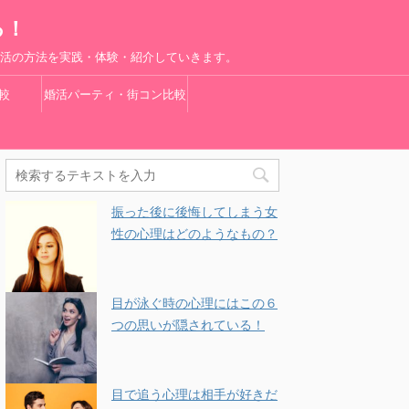
る！
婚活の方法を実践・体験・紹介していきます。
較
婚活パーティ・街コン比較
振った後に後悔してしまう女
性の心理はどのようなもの？
目が泳ぐ時の心理にはこの６
つの思いが隠されている！
目で追う心理は相手が好きだ