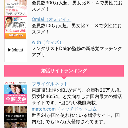
会員数300万人超。男女比６：４で男性にお
ススメ！
Omiai（オミアイ）
会員数100万人超。男女比７：３で女性にお
ススメ！
with（ウィズ）
メンタリストDaigo監修の新感覚マッチング
アプリ
婚活サイトランキング
ブライダルネット
東証1部上場のIBJが運営。会員数20万人超。
男女比46:54。と文句なしに国内最大の婚活
サイトです。他にない機能満載。
match.com（マッチドットコム
世界24か国で使われている婚活サイト。国
内だけでも157万人登録されてます。