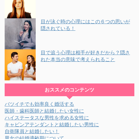
目が泳ぐ時の心理にはこの６つの思いが
隠されている！
目で追う心理は相手が好きだから？隠さ
れた本当の意味で考えられること
おススメのコンテンツ
バツイチでも効率良く婚活する
医師・歯科医師と結婚したい女性に
ハイステータスな男性を求める女性に
キャビンアテンダントと結婚したい男性に
自衛隊員と結婚したい！
男女の結婚適齢期について