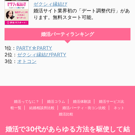
ゼクシィ縁結び
婚活サイト業界初の「デート調整代行」があ
ります。無料スタート可能。
婚活パーティランキング
1位：
PARTY☆PARTY
2位：
ゼクシィ縁結びPARTY
3位：
オトコン
婚活ってなに？
婚活コラム
婚活体験談
婚活サービス比
較一覧
結婚相談所比較
婚活パーティ・街コン比較
ネット
婚活比較
婚活で30代があらゆる方法を駆使して結