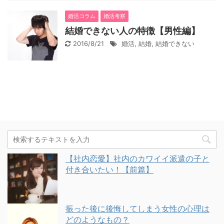
婚活コラム
婚活考察
結婚できない人の特徴【男性編】
2016/8/21
婚活
,
結婚
,
結婚できない
【社内恋愛】社内のカワイイ派遣の子と
付き合いたい！【前篇】
振った後に後悔してしまう女性の心理は
どのようなもの？