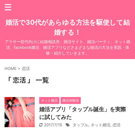
婚活で30代があらゆる方法を駆使して結
婚する！
アラサー世代向けに結婚相談所、婚活サイト、婚活パーティ、ネット婚
活、facebook婚活、婚活アプリなどさまざまな婚活の方法を実践・体
験・紹介していきます。
HOME
>
恋活
「 恋活 」 一覧
ネット婚活
婚活体験談
婚活アプリ「タップル誕生」を実際
に試してみた
2017/7/15
タップル
,
ネット婚活
,
恋活