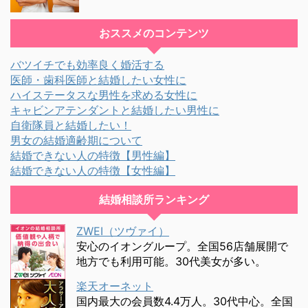
おススメのコンテンツ
バツイチでも効率良く婚活する
医師・歯科医師と結婚したい女性に
ハイステータスな男性を求める女性に
キャビンアテンダントと結婚したい男性に
自衛隊員と結婚したい！
男女の結婚適齢期について
結婚できない人の特徴【男性編】
結婚できない人の特徴【女性編】
結婚相談所ランキング
ZWEI（ツヴァイ）
安心のイオングループ。全国56店舗展開で
地方でも利用可能。30代美女が多い。
楽天オーネット
国内最大の会員数4.4万人。30代中心。全国