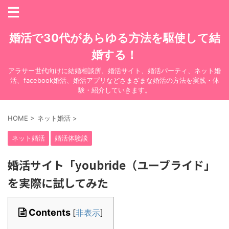
婚活で30代があらゆる方法を駆使して結
婚する！
アラサー世代向けに結婚相談所、婚活サイト、婚活パーティ、ネット婚
活、facebook婚活、婚活アプリなどさまざまな婚活の方法を実践・体
験・紹介していきます。
HOME
>
ネット婚活
>
ネット婚活
婚活体験談
婚活サイト「youbride（ユーブライド」
を実際に試してみた
Contents
[
非表示
]