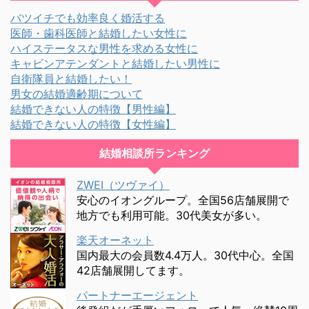
バツイチでも効率良く婚活する
医師・歯科医師と結婚したい女性に
ハイステータスな男性を求める女性に
キャビンアテンダントと結婚したい男性に
自衛隊員と結婚したい！
男女の結婚適齢期について
結婚できない人の特徴【男性編】
結婚できない人の特徴【女性編】
結婚相談所ランキング
ZWEI（ツヴァイ）
安心のイオングループ。全国56店舗展開で
地方でも利用可能。30代美女が多い。
楽天オーネット
国内最大の会員数4.4万人。30代中心。全国
42店舗展開してます。
パートナーエージェント