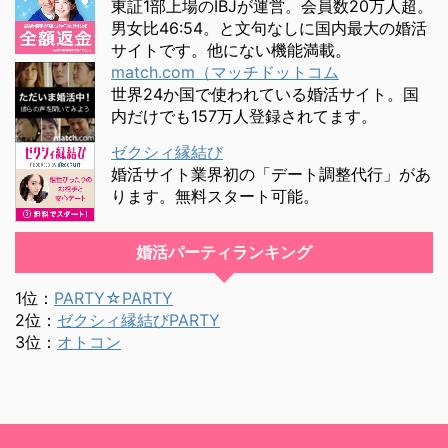
東証1部上場のIBJが運営。会員数20万人超。
男女比46:54。と文句なしに国内最大の婚活
サイトです。他にない機能満載。
match.com（マッチドットコム
世界24か国で使われている婚活サイト。国
内だけでも157万人登録されてます。
ゼクシィ縁結び
婚活サイト業界初の「デート調整代行」があ
ります。無料スタート可能。
婚活パーティランキング
1位：
PARTY☆PARTY
2位：
ゼクシィ縁結びPARTY
3位：
オトコン