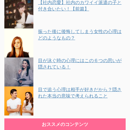
【社内恋愛】社内のカワイイ派遣の子と
付き合いたい！【前篇】
振った後に後悔してしまう女性の心理は
どのようなもの？
目が泳ぐ時の心理にはこの６つの思いが
隠されている！
目で追う心理は相手が好きだから？隠さ
れた本当の意味で考えられること
おススメのコンテンツ