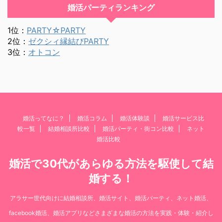
婚活パーティランキング
1位：
PARTY☆PARTY
2位：
ゼクシィ縁結びPARTY
3位：
オトコン
婚活ってなに？
婚活コラム
婚活体験談
婚活サービス比
較一覧
結婚相談所比較
婚活パーティ・街コン比較
ネット
婚活比較
婚活で30代があらゆる方法を駆使して結
婚する！
アラサー世代向けに結婚相談所、婚活サイト、婚活パーティ、ネット婚活、
facebook婚活、婚活アプリなどさまざまな婚活の方法を実践・体験・紹介し