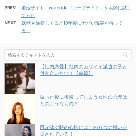
PREV
婚活サイト「youbride（ユーブライド」を実際に試し
てみた
NEXT
20代も油断してると10年後にヤバい現実が待って
る！
【社内恋愛】社内のカワイイ派遣の子と
付き合いたい！【前篇】
振った後に後悔してしまう女性の心理は
どのようなもの？
目が泳ぐ時の心理にはこの６つの思いが
隠されている！