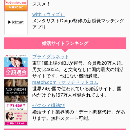
ススメ！
with（ウィズ）
メンタリストDaigo監修の新感覚マッチング
アプリ
婚活サイトランキング
ブライダルネット
東証1部上場のIBJが運営。会員数20万人超。
男女比46:54。と文句なしに国内最大の婚活
サイトです。他にない機能満載。
match.com（マッチドットコム
世界24か国で使われている婚活サイト。国
内だけでも157万人登録されてます。
ゼクシィ縁結び
婚活サイト業界初の「デート調整代行」があ
ります。無料スタート可能。