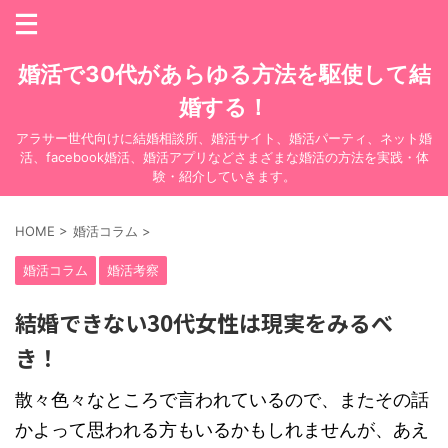
婚活で30代があらゆる方法を駆使して結
婚する！
アラサー世代向けに結婚相談所、婚活サイト、婚活パーティ、ネット婚
活、facebook婚活、婚活アプリなどさまざまな婚活の方法を実践・体
験・紹介していきます。
HOME
>
婚活コラム
>
婚活コラム
婚活考察
結婚できない30代女性は現実をみるべ
き！
散々色々なところで言われているので、またその話
かよって思われる方もいるかもしれませんが、あえ