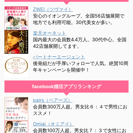
ZWEI（ツヴァイ）
安心のイオングループ。全国56店舗展開で
地方でも利用可能。30代美女が多い。
楽天オーネット
国内最大の会員数4.4万人。30代中心。全国
42店舗展開してます。
パートナーエージェント
後発組だが手厚いフォローで人気。絶賛10周
年キャンペーンを開催中！
facebook婚活アプリランキング
pairs（ペアーズ）
会員数300万人超。男女比６：４で男性にお
ススメ！
Omiai（オミアイ）
会員数100万人超。男女比７：３で女性にお