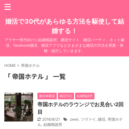
婚活で30代があらゆる方法を駆使して結
婚する！
アラサー世代向けに結婚相談所、婚活サイト、婚活パーティ、ネット婚
活、facebook婚活、婚活アプリなどさまざまな婚活の方法を実践・体
験・紹介していきます。
HOME
>
帝国ホテル
「 帝国ホテル 」 一覧
婚活体験談
婚活日記
結婚相談所
帝国ホテルのラウンジでお見合い2回
目
2016/8/21
zwei
,
ツヴァイ
,
婚活
,
帝国ホテ
ル
,
結婚相談所