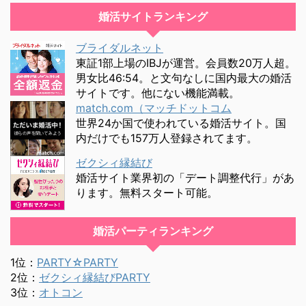
婚活サイトランキング
ブライダルネット
東証1部上場のIBJが運営。会員数20万人超。
男女比46:54。と文句なしに国内最大の婚活
サイトです。他にない機能満載。
match.com（マッチドットコム
世界24か国で使われている婚活サイト。国
内だけでも157万人登録されてます。
ゼクシィ縁結び
婚活サイト業界初の「デート調整代行」があ
ります。無料スタート可能。
婚活パーティランキング
1位：
PARTY☆PARTY
2位：
ゼクシィ縁結びPARTY
3位：
オトコン