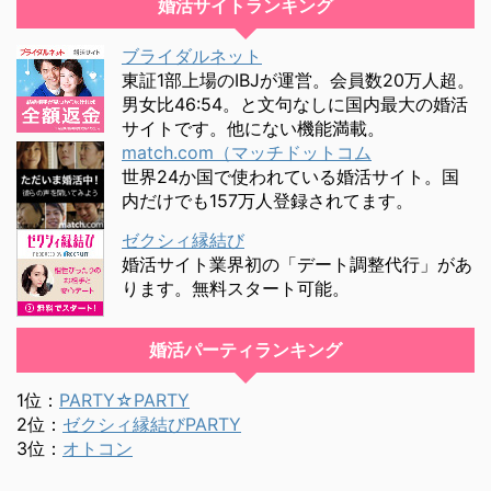
婚活サイトランキング
ブライダルネット
東証1部上場のIBJが運営。会員数20万人超。
男女比46:54。と文句なしに国内最大の婚活
サイトです。他にない機能満載。
match.com（マッチドットコム
世界24か国で使われている婚活サイト。国
内だけでも157万人登録されてます。
ゼクシィ縁結び
婚活サイト業界初の「デート調整代行」があ
ります。無料スタート可能。
婚活パーティランキング
1位：
PARTY☆PARTY
2位：
ゼクシィ縁結びPARTY
3位：
オトコン