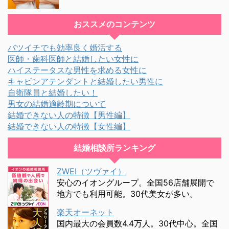
おススメのコンテンツ
バツイチでも効率良く婚活する
医師・歯科医師と結婚したい女性に
ハイステータスな男性を求める女性に
キャビンアテンダントと結婚したい男性に
自衛隊員と結婚したい！
男女の結婚適齢期について
結婚できない人の特徴【男性編】
結婚できない人の特徴【女性編】
結婚相談所ランキング
ZWEI（ツヴァイ）
安心のイオングループ。全国56店舗展開で
地方でも利用可能。30代美女が多い。
楽天オーネット
国内最大の会員数4.4万人。30代中心。全国