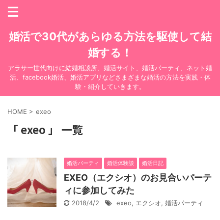
婚活で30代があらゆる方法を駆使して結
婚する！
アラサー世代向けに結婚相談所、婚活サイト、婚活パーティ、ネット婚
活、facebook婚活、婚活アプリなどさまざまな婚活の方法を実践・体
験・紹介していきます。
HOME
>
exeo
「 exeo 」 一覧
婚活パーティ
婚活体験談
婚活日記
EXEO（エクシオ）のお見合いパーテ
ィに参加してみた
2018/4/2
exeo
,
エクシオ
,
婚活パーティ