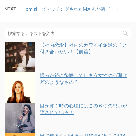
NEXT
「omiai」でマッチングされたMさんと初デート
【社内恋愛】社内のカワイイ派遣の子と
付き合いたい！【前篇】
振った後に後悔してしまう女性の心理は
どのようなもの？
目が泳ぐ時の心理にはこの６つの思いが
隠されている！
目で追う心理は相手が好きだから？隠さ