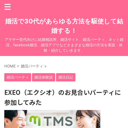
婚活で30代があらゆる方法を駆使して結
婚する！
アラサー世代向けに結婚相談所、婚活サイト、婚活パーティ、ネット婚
活、facebook婚活、婚活アプリなどさまざまな婚活の方法を実践・体
験・紹介していきます。
HOME
>
婚活パーティ
>
婚活パーティ
婚活体験談
婚活日記
EXEO（エクシオ）のお見合いパーティに
参加してみた