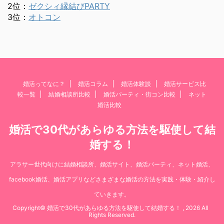
2位：
ゼクシィ縁結びPARTY
3位：
オトコン
婚活ってなに？
婚活コラム
婚活体験談
婚活サービス比
較一覧
結婚相談所比較
婚活パーティ・街コン比較
ネット
婚活比較
婚活で30代があらゆる方法を駆使して結
婚する！
アラサー世代向けに結婚相談所、婚活サイト、婚活パーティ、ネット婚活、
facebook婚活、婚活アプリなどさまざまな婚活の方法を実践・体験・紹介し
ていきます。
Copyright© 婚活で30代があらゆる方法を駆使して結婚する！ , 2026 All
Rights Reserved.