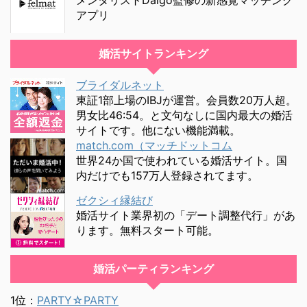
アプリ
婚活サイトランキング
ブライダルネット
東証1部上場のIBJが運営。会員数20万人超。
男女比46:54。と文句なしに国内最大の婚活
サイトです。他にない機能満載。
match.com（マッチドットコム
世界24か国で使われている婚活サイト。国
内だけでも157万人登録されてます。
ゼクシィ縁結び
婚活サイト業界初の「デート調整代行」があ
ります。無料スタート可能。
婚活パーティランキング
1位：
PARTY☆PARTY