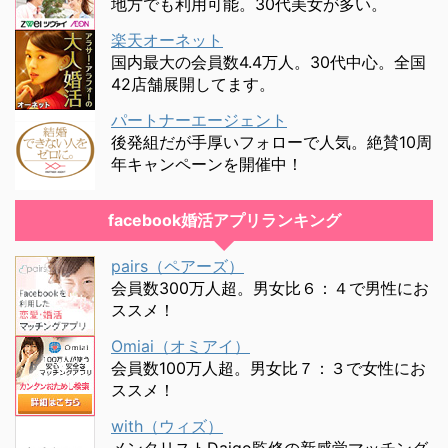
地方でも利用可能。30代美女が多い。
楽天オーネット
国内最大の会員数4.4万人。30代中心。全国
42店舗展開してます。
パートナーエージェント
後発組だが手厚いフォローで人気。絶賛10周
年キャンペーンを開催中！
facebook婚活アプリランキング
pairs（ペアーズ）
会員数300万人超。男女比６：４で男性にお
ススメ！
Omiai（オミアイ）
会員数100万人超。男女比７：３で女性にお
ススメ！
with（ウィズ）
メンタリストDaigo監修の新感覚マッチング