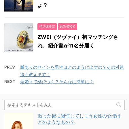
よ？
婚活体験談
結婚相談所
ZWEI（ツヴァイ）初マッチングさ
れ、紹介書が11名分届く
PREV
脈ありのサインを男性はどのように出すの？その対処
法も教えます！
NEXT
結婚まで結びつく？そんなに簡単に？
振った後に後悔してしまう女性の心理は
どのようなもの？