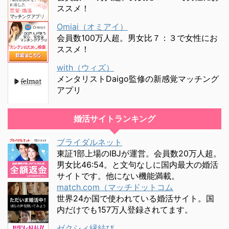
ススメ！
Omiai（オミアイ）
会員数100万人超。男女比７：３で女性にお
ススメ！
with（ウィズ）
メンタリストDaigo監修の新感覚マッチング
アプリ
婚活サイトランキング
ブライダルネット
東証1部上場のIBJが運営。会員数20万人超。
男女比46:54。と文句なしに国内最大の婚活
サイトです。他にない機能満載。
match.com（マッチドットコム
世界24か国で使われている婚活サイト。国
内だけでも157万人登録されてます。
ゼクシィ縁結び