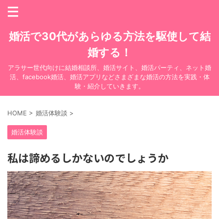
婚活で30代があらゆる方法を駆使して結
婚する！
アラサー世代向けに結婚相談所、婚活サイト、婚活パーティ、ネット婚
活、facebook婚活、婚活アプリなどさまざまな婚活の方法を実践・体
験・紹介していきます。
HOME
>
婚活体験談
>
婚活体験談
私は諦めるしかないのでしょうか