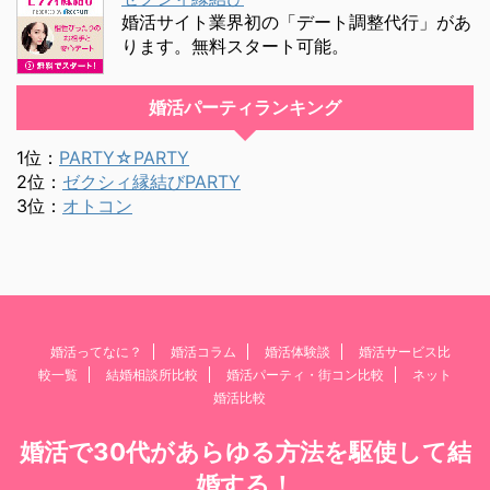
婚活サイト業界初の「デート調整代行」があ
ります。無料スタート可能。
婚活パーティランキング
1位：
PARTY☆PARTY
2位：
ゼクシィ縁結びPARTY
3位：
オトコン
婚活ってなに？
婚活コラム
婚活体験談
婚活サービス比
較一覧
結婚相談所比較
婚活パーティ・街コン比較
ネット
婚活比較
婚活で30代があらゆる方法を駆使して結
婚する！