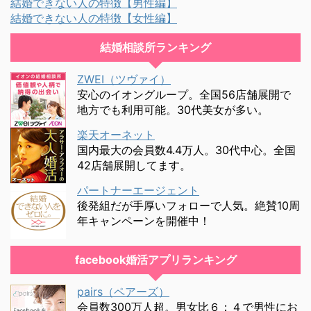
結婚できない人の特徴【男性編】
結婚できない人の特徴【女性編】
結婚相談所ランキング
ZWEI（ツヴァイ）
安心のイオングループ。全国56店舗展開で
地方でも利用可能。30代美女が多い。
楽天オーネット
国内最大の会員数4.4万人。30代中心。全国
42店舗展開してます。
パートナーエージェント
後発組だが手厚いフォローで人気。絶賛10周
年キャンペーンを開催中！
facebook婚活アプリランキング
pairs（ペアーズ）
会員数300万人超。男女比６：４で男性にお