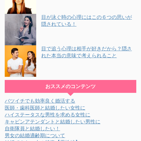
目が泳ぐ時の心理にはこの６つの思いが
隠されている！
目で追う心理は相手が好きだから？隠さ
れた本当の意味で考えられること
おススメのコンテンツ
バツイチでも効率良く婚活する
医師・歯科医師と結婚したい女性に
ハイステータスな男性を求める女性に
キャビンアテンダントと結婚したい男性に
自衛隊員と結婚したい！
男女の結婚適齢期について