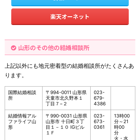
楽天オーネット
山形のその他の結婚相談所
上記以外にも地元密着型の結婚相談所がたくさんあ
ります。
国際結婚相談
〒994-0011 山形県
023-
所
天童市北久野本１
679-
丁目７−２
4386
結婚情報アル
〒990-0031 山形県
023-
13時00
ファライフ山
山形市 十日町３丁
673-
分～21
形
目１－１０ IGビル
0361
時00
１Ｆ
分
火・水