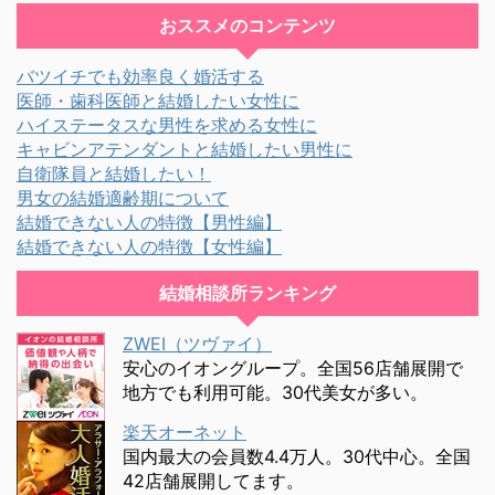
おススメのコンテンツ
バツイチでも効率良く婚活する
医師・歯科医師と結婚したい女性に
ハイステータスな男性を求める女性に
キャビンアテンダントと結婚したい男性に
自衛隊員と結婚したい！
男女の結婚適齢期について
結婚できない人の特徴【男性編】
結婚できない人の特徴【女性編】
結婚相談所ランキング
ZWEI（ツヴァイ）
安心のイオングループ。全国56店舗展開で
地方でも利用可能。30代美女が多い。
楽天オーネット
国内最大の会員数4.4万人。30代中心。全国
42店舗展開してます。