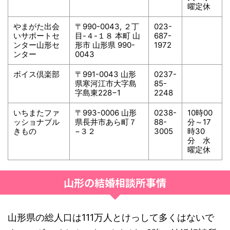
曜定休
やまがた出会
〒990-0043, ２丁
023-
いサポートセ
目-４-１８ 本町 山
687-
ンター山形セ
形市 山形県 990-
1972
ンター
0043
ボイス倶楽部
〒991-0043 山形
0237-
県寒河江市大字島
85-
字島東228−1
2248
いちまたファ
〒993-0006 山形
0238-
10時00
ッショナブル
県長井市あら町７
88-
分～17
きもの
−３２
3005
時30
分 水
曜定休
山形の結婚相談所事情
山形県の総人口は111万人とけっして多くはないで