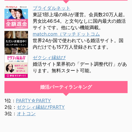
ブライダルネット
東証1部上場のIBJが運営。会員数20万人超。
男女比46:54。と文句なしに国内最大の婚活
サイトです。他にない機能満載。
match.com（マッチドットコム
世界24か国で使われている婚活サイト。国
内だけでも157万人登録されてます。
ゼクシィ縁結び
婚活サイト業界初の「デート調整代行」があ
ります。無料スタート可能。
婚活パーティランキング
1位：
PARTY☆PARTY
2位：
ゼクシィ縁結びPARTY
3位：
オトコン