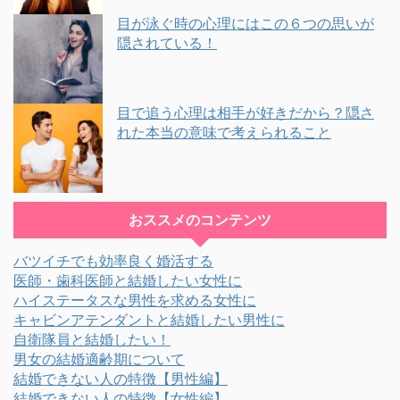
目が泳ぐ時の心理にはこの６つの思いが
隠されている！
目で追う心理は相手が好きだから？隠さ
れた本当の意味で考えられること
おススメのコンテンツ
バツイチでも効率良く婚活する
医師・歯科医師と結婚したい女性に
ハイステータスな男性を求める女性に
キャビンアテンダントと結婚したい男性に
自衛隊員と結婚したい！
男女の結婚適齢期について
結婚できない人の特徴【男性編】
結婚できない人の特徴【女性編】