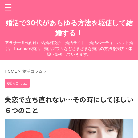
婚活で30代があらゆる方法を駆使して結
婚する！
アラサー世代向けに結婚相談所、婚活サイト、婚活パーティ、ネット婚
活、facebook婚活、婚活アプリなどさまざまな婚活の方法を実践・体
験・紹介していきます。
HOME
>
婚活コラム
>
婚活コラム
失恋で立ち直れない…その時にしてほしい
６つのこと