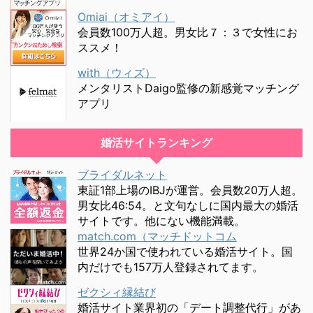
Omiai（オミアイ）
会員数100万人超。男女比７：３で女性にお
ススメ！
with（ウィズ）
メンタリストDaigo監修の新感覚マッチング
アプリ
婚活サイトランキング
ブライダルネット
東証1部上場のIBJが運営。会員数20万人超。
男女比46:54。と文句なしに国内最大の婚活
サイトです。他にない機能満載。
match.com（マッチドットコム
世界24か国で使われている婚活サイト。国
内だけでも157万人登録されてます。
ゼクシィ縁結び
婚活サイト業界初の「デート調整代行」があ