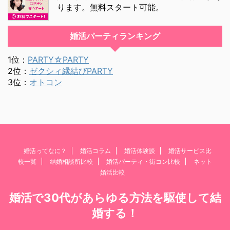
ります。無料スタート可能。
婚活パーティランキング
1位：
PARTY☆PARTY
2位：
ゼクシィ縁結びPARTY
3位：
オトコン
婚活ってなに？
婚活コラム
婚活体験談
婚活サービス比
較一覧
結婚相談所比較
婚活パーティ・街コン比較
ネット
婚活比較
婚活で30代があらゆる方法を駆使して結
婚する！