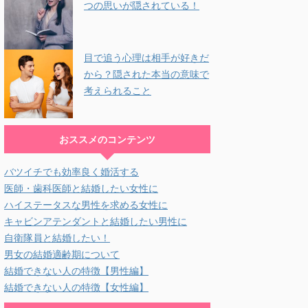
つの思いが隠されている！
目で追う心理は相手が好きだ
から？隠された本当の意味で
考えられること
おススメのコンテンツ
バツイチでも効率良く婚活する
医師・歯科医師と結婚したい女性に
ハイステータスな男性を求める女性に
キャビンアテンダントと結婚したい男性に
自衛隊員と結婚したい！
男女の結婚適齢期について
結婚できない人の特徴【男性編】
結婚できない人の特徴【女性編】