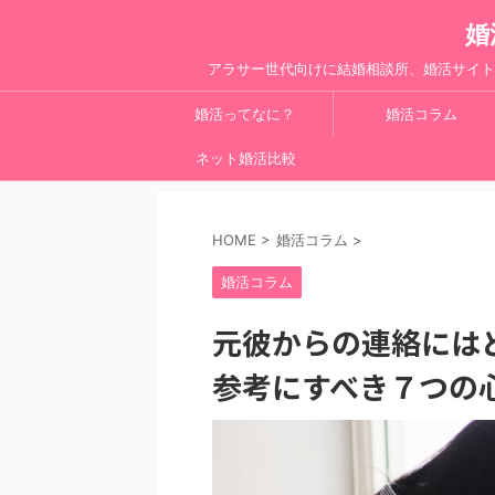
婚
アラサー世代向けに結婚相談所、婚活サイト
婚活ってなに？
婚活コラム
ネット婚活比較
HOME
>
婚活コラム
>
婚活コラム
元彼からの連絡には
参考にすべき７つの