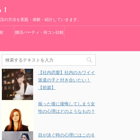
る！
婚活の方法を実践・体験・紹介していきます。
較
婚活パーティ・街コン比較
【社内恋愛】社内のカワイイ
派遣の子と付き合いたい！
【前篇】
振った後に後悔してしまう女
性の心理はどのようなもの？
目が泳ぐ時の心理にはこの６