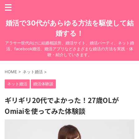
婚活で30代があらゆる方法を駆使して結
婚する！
アラサー世代向けに結婚相談所、婚活サイト、婚活パーティ、ネット婚
活、facebook婚活、婚活アプリなどさまざまな婚活の方法を実践・体
験・紹介していきます。
HOME
>
ネット婚活
>
ネット婚活
婚活体験談
ギリギリ20代でよかった！27歳OLが
Omiaiを使ってみた体験談