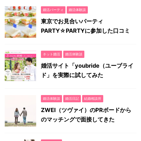
婚活パーティ
婚活体験談
東京でお見合いパーティ
PARTY☆PARTYに参加した口コミ
ネット婚活
婚活体験談
婚活サイト「youbride（ユーブライ
ド」を実際に試してみた
婚活体験談
婚活日記
結婚相談所
ZWEI（ツヴァイ）のPRボードから
のマッチングで面接してきた