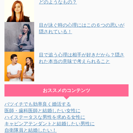
どのようなもの？
目が泳ぐ時の心理にはこの６つの思いが
隠されている！
目で追う心理は相手が好きだから？隠さ
れた本当の意味で考えられること
おススメのコンテンツ
バツイチでも効率良く婚活する
医師・歯科医師と結婚したい女性に
ハイステータスな男性を求める女性に
キャビンアテンダントと結婚したい男性に
自衛隊員と結婚したい！