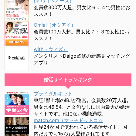
pairs（ペアーズ）
会員数300万人超。男女比６：４で男性にお
ススメ！
Omiai（オミアイ）
会員数100万人超。男女比７：３で女性にお
ススメ！
with（ウィズ）
メンタリストDaigo監修の新感覚マッチング
アプリ
婚活サイトランキング
ブライダルネット
東証1部上場のIBJが運営。会員数20万人超。
男女比46:54。と文句なしに国内最大の婚活
サイトです。他にない機能満載。
match.com（マッチドットコム
世界24か国で使われている婚活サイト。国
内だけでも157万人登録されてます。