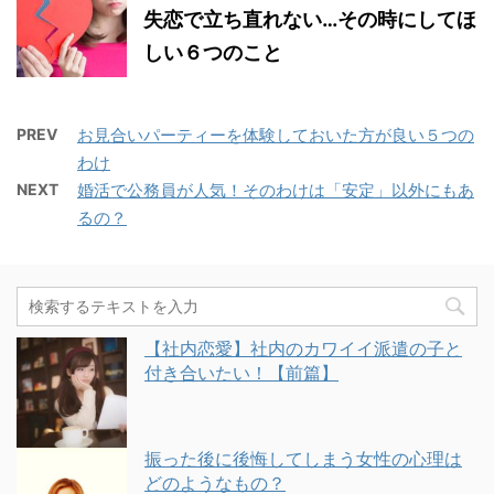
失恋で立ち直れない…その時にしてほ
しい６つのこと
PREV
お見合いパーティーを体験しておいた方が良い５つの
わけ
NEXT
婚活で公務員が人気！そのわけは「安定」以外にもあ
るの？
【社内恋愛】社内のカワイイ派遣の子と
付き合いたい！【前篇】
振った後に後悔してしまう女性の心理は
どのようなもの？