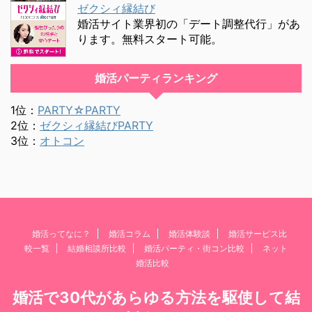
ゼクシィ縁結び
婚活サイト業界初の「デート調整代行」があ
ります。無料スタート可能。
婚活パーティランキング
1位：
PARTY☆PARTY
2位：
ゼクシィ縁結びPARTY
3位：
オトコン
婚活ってなに？
婚活コラム
婚活体験談
婚活サービス比
較一覧
結婚相談所比較
婚活パーティ・街コン比較
ネット
婚活比較
婚活で30代があらゆる方法を駆使して結