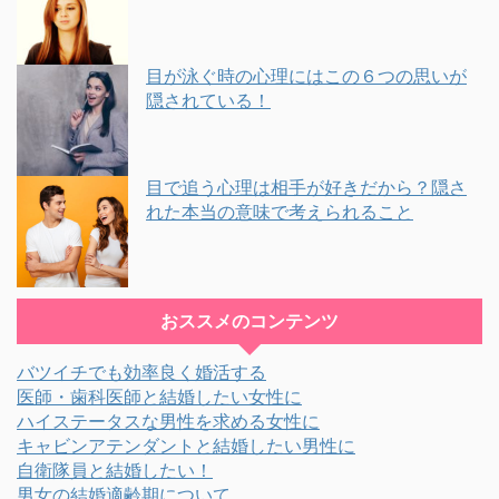
目が泳ぐ時の心理にはこの６つの思いが
隠されている！
目で追う心理は相手が好きだから？隠さ
れた本当の意味で考えられること
おススメのコンテンツ
バツイチでも効率良く婚活する
医師・歯科医師と結婚したい女性に
ハイステータスな男性を求める女性に
キャビンアテンダントと結婚したい男性に
自衛隊員と結婚したい！
男女の結婚適齢期について