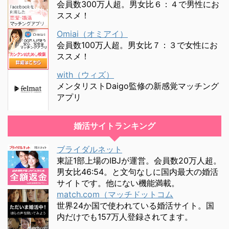
会員数300万人超。男女比６：４で男性にお
ススメ！
Omiai（オミアイ）
会員数100万人超。男女比７：３で女性にお
ススメ！
with（ウィズ）
メンタリストDaigo監修の新感覚マッチング
アプリ
婚活サイトランキング
ブライダルネット
東証1部上場のIBJが運営。会員数20万人超。
男女比46:54。と文句なしに国内最大の婚活
サイトです。他にない機能満載。
match.com（マッチドットコム
世界24か国で使われている婚活サイト。国
内だけでも157万人登録されてます。