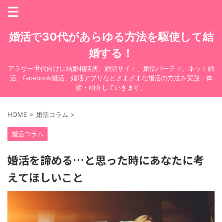
婚活で30代があらゆる方法を駆使して結
婚する！
アラサー世代向けに結婚相談所、婚活サイト、婚活パーティ、ネット婚
活、facebook婚活、婚活アプリなどさまざまな婚活の方法を実践・体
験・紹介していきます。
HOME
>
婚活コラム
>
婚活コラム
婚活を諦める…と思った時にあなたに考
えてほしいこと