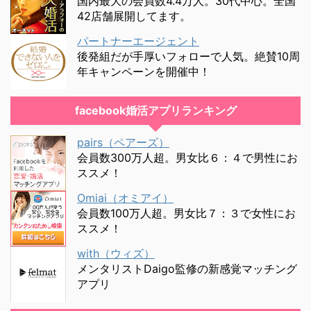
国内最大の会員数4.4万人。30代中心。全国
42店舗展開してます。
パートナーエージェント
後発組だが手厚いフォローで人気。絶賛10周
年キャンペーンを開催中！
facebook婚活アプリランキング
pairs（ペアーズ）
会員数300万人超。男女比６：４で男性にお
ススメ！
Omiai（オミアイ）
会員数100万人超。男女比７：３で女性にお
ススメ！
with（ウィズ）
メンタリストDaigo監修の新感覚マッチング
アプリ