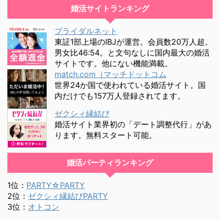
婚活サイトランキング
ブライダルネット
東証1部上場のIBJが運営。会員数20万人超。
男女比46:54。と文句なしに国内最大の婚活
サイトです。他にない機能満載。
match.com（マッチドットコム
世界24か国で使われている婚活サイト。国
内だけでも157万人登録されてます。
ゼクシィ縁結び
婚活サイト業界初の「デート調整代行」があ
ります。無料スタート可能。
婚活パーティランキング
1位：
PARTY☆PARTY
2位：
ゼクシィ縁結びPARTY
3位：
オトコン